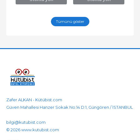
Tümünü göster
Zafer ALKAN - Kütübist.com
Güven Mahallesi Hanzer Sokak No:14 D:1, Güngören / İSTANBUL
905458596525
905458596525
bilgi@kutubist.com
© 2026 www.kutubist.com