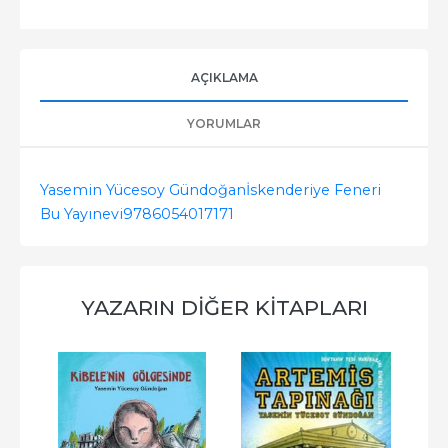
AÇIKLAMA
YORUMLAR
Yasemin Yücesoy Gündoğan
İskenderiye Feneri
Bu Yayınevi
9786054017171
YAZARIN DIĞER KITAPLARI