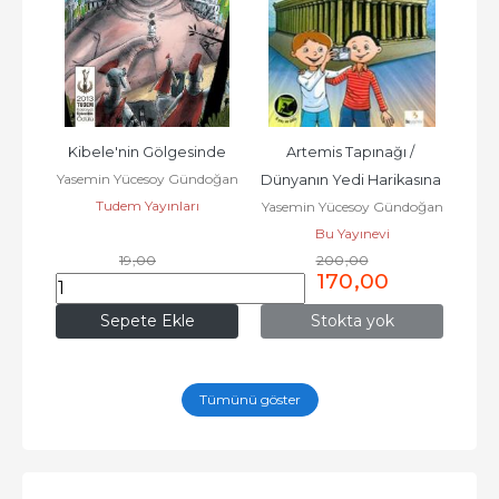
Kibele'nin Gölgesinde
Artemis Tapınağı / 
Yasemin Yücesoy Gündoğan
Dünyanın Yedi Harikasına 
Tudem Yayınları
Yasemin Yücesoy Gündoğan
Sihirli Yolculuk -4
Bu Yayınevi
19
,00
200
,00
16
,72
170
,00
Sepete Ekle
Stokta yok
Tümünü göster