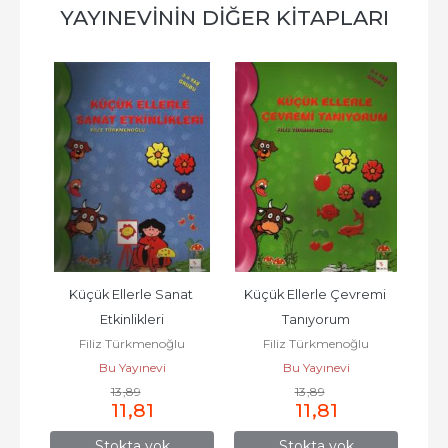
YAYINEVININ DIĞER KITAPLARI
1
Küçük Ellerle Sanat 
Küçük Ellerle Çevremi 
u
Etkinlikleri
Tanıyorum
Filiz Türkmenoğlu
Filiz Türkmenoğlu
Bu Yayınevi
Bu Yayınevi
13
,89
13
,89
11
,81
11
,81
Stokta yok
Stokta yok