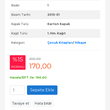
Baskı:
1
Basım Tarihi:
2010-01
Kapak Türü:
Karton Kapak
Kağıt Türü:
1. Hm. Kağıt
Kategori:
Çocuk Kitapları
/
Hikaye
%15
200
,00
170
,00
INDIRIMLI
Havale/EFT ile:
166
,60
Sepete Ekle
Tavsiye et
Hata bildir