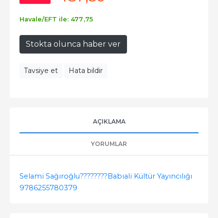
Havale/EFT ile:
477
,75
Stokta olunca haber ver
Tavsiye et
Hata bildir
AÇIKLAMA
YORUMLAR
Selami Sağıroğlu
????????
Babıali Kültür Yayıncılığı
9786255780379