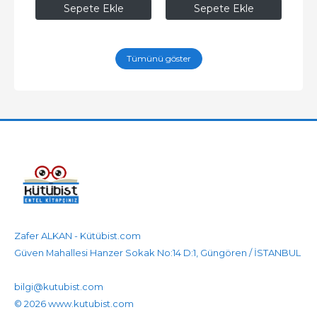
Sepete Ekle
Sepete Ekle
Tümünü göster
Zafer ALKAN - Kütübist.com
Güven Mahallesi Hanzer Sokak No:14 D:1, Güngören / İSTANBUL
905458596525
905458596525
bilgi@kutubist.com
© 2026 www.kutubist.com