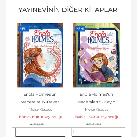
YAYINEVININ DIĞER KITAPLARI
YENI
YENI
YE
 
Enola Holmes'un 
Enola Holmes'un 
ayton
Maceraları 6 -Baker 
Maceraları 5 - Kayıp 
Mac
Moise Kissous
Moise Kissous
Street Metrosu
Mesajın Gizemi
lığı
Babıali Kültür Yayıncılığı
Babıali Kültür Yayıncılığı
Bab
400
,00
400
,00
300
,00
300
,00