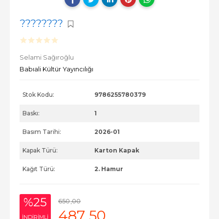
????????
Selami Sağıroğlu
Babıali Kültür Yayıncılığı
Stok Kodu:
9786255780379
Baskı:
1
Basım Tarihi:
2026-01
Kapak Türü:
Karton Kapak
Kağıt Türü:
2. Hamur
%25
650
,00
487
,50
INDIRIMLI