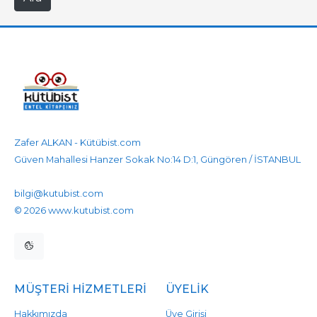
Zafer ALKAN - Kütübist.com
Güven Mahallesi Hanzer Sokak No:14 D:1, Güngören / İSTANBUL
905458596525
905458596525
bilgi@kutubist.com
© 2026 www.kutubist.com
MÜŞTERI HIZMETLERI
ÜYELIK
Hakkımızda
Üye Girişi