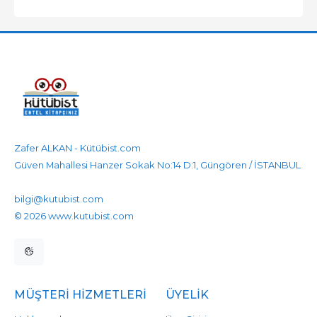
Zafer ALKAN - Kütübist.com
Güven Mahallesi Hanzer Sokak No:14 D:1, Güngören / İSTANBUL
905458596525
905458596525
bilgi@kutubist.com
© 2026 www.kutubist.com
MÜŞTERI HIZMETLERI
ÜYELIK