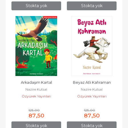
Stokta yok
Stokta yok
Arkadaşım Kartal
Beyaz Atlı Kahraman
Nazire Kutsal
Nazire Kutsal
Özyürek Yayınları
Özyürek Yayınları
125
,00
125
,00
87
,50
87
,50
Stokta yok
Stokta yok