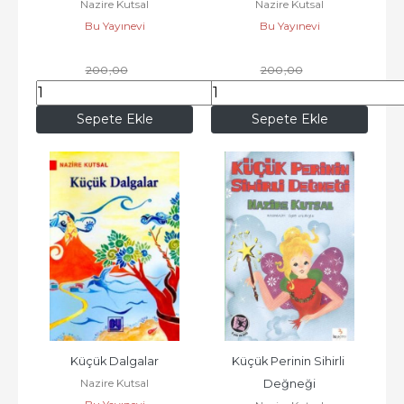
Nazire Kutsal
Nazire Kutsal
Bu Yayınevi
Bu Yayınevi
200
,00
200
,00
170
,00
170
,00
Sepete Ekle
Sepete Ekle
Küçük Dalgalar
Küçük Perinin Sihirli 
Nazire Kutsal
Değneği