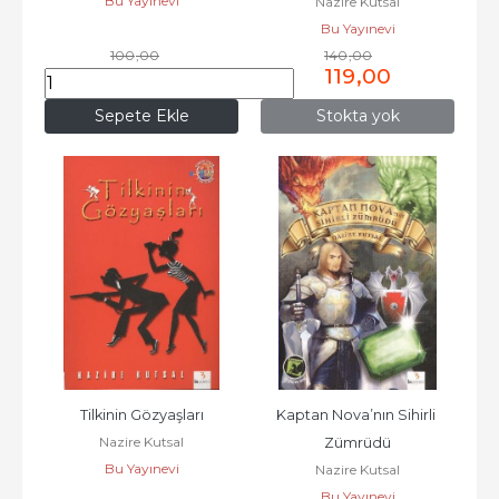
Bu Yayınevi
Nazire Kutsal
Bu Yayınevi
100
,00
140
,00
85
,00
119
,00
Sepete Ekle
Stokta yok
Tilkinin Gözyaşları
Kaptan Nova’nın Sihirli 
Nazire Kutsal
Zümrüdü
Bu Yayınevi
Nazire Kutsal
Bu Yayınevi