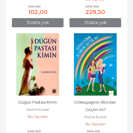
120
,00
270
,00
102
,00
229
,50
Stokta yok
Stokta yok
Düğün Pastası Kimin
Gökkuşağının Altından 
Nazire Kutsal
Geçtin mi?
Bu Yayınevi
Nazire Kutsal
Bu Yayınevi
240
,00
100
,00