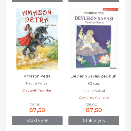
Amazon Petra
Devlerin Savaşı Zeus' un 
Nazire Kutsal
Öfkesi
Özyürek Yayınları
Nazire Kutsal
Özyürek Yayınları
125
,00
125
,00
87
,50
87
,50
Stokta yok
Stokta yok