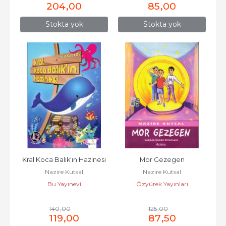
204
,00
85
,00
Stokta yok
Stokta yok
Kral Koca Balık'ın Hazinesi
Mor Gezegen
Nazire Kutsal
Nazire Kutsal
Bu Yayınevi
Özyürek Yayınları
140
,00
125
,00
119
,00
87
,50