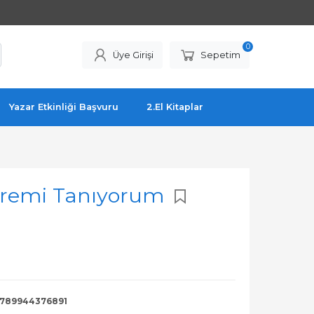
0
Üye Girişi
Sepetim
Yazar Etkinliği Başvuru
2.El Kitaplar
evremi Tanıyorum
789944376891