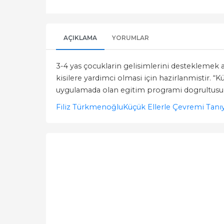
AÇIKLAMA
YORUMLAR
3-4 yas çocuklarin gelisimlerini desteklemek a
kisilere yardimci olmasi için hazirlanmistir. “
uygulamada olan egitim programi dogrultusund
Filiz Türkmenoğlu
Küçük Ellerle Çevremi Tan