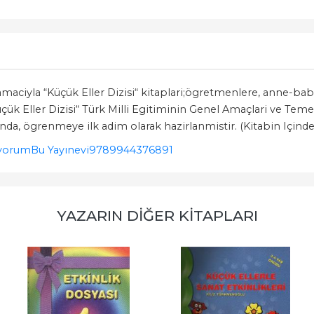
maciyla “Küçük Eller Dizisi“ kitaplari;ögretmenlere, anne-babal
Küçük Eller Dizisi“ Türk Milli Egitiminin Genel Amaçlari ve Tem
a, ögrenmeye ilk adim olarak hazirlanmistir. (Kitabin Içinde
ıyorum
Bu Yayınevi
9789944376891
YAZARIN DIĞER KITAPLARI