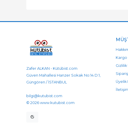
MÜŞT
Hakkı
Kargo 
Gizlili
Zafer ALKAN - Kütübist.com
Sipariş
Güven Mahallesi Hanzer Sokak No:14 D:1,
Üyelik 
Güngören / İSTANBUL
905458596525
905458596525
İletişi
bilgi@kutubist.com
© 2026 www.kutubist.com