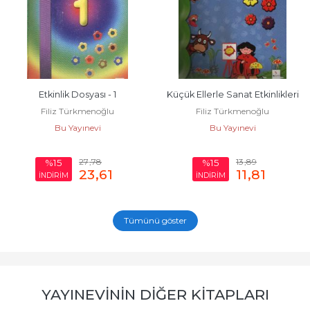
Etkinlik Dosyası - 1
Küçük Ellerle Sanat Etkinlikleri
Filiz Türkmenoğlu
Filiz Türkmenoğlu
Bu Yayınevi
Bu Yayınevi
27
,78
13
,89
%15
%15
23
,61
11
,81
İNDİRİM
İNDİRİM
Tümünü göster
YAYINEVININ DIĞER KITAPLARI