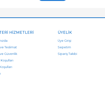
ERI HIZMETLERI
ÜYELIK
mızda
Üye Girişi
ve Teslimat
Sepetim
k ve Güvenlik
Sipariş Takibi
 Koşulları
Koşulları
m