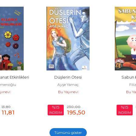
nat Etkinlikleri
Düşlerin Ötesi
Sabun 
rkmenoğlu
Ayşe Yamaç
Filiz
yınevi
Bu Yayınevi
Bu Ya
13
,89
230
,00
%15
%15
11
,81
195
,50
İNDİRİM
İNDİRİM
Tümünü göster