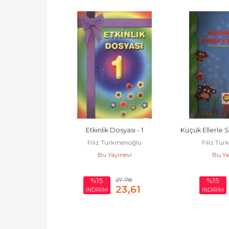
Sihirli Değneği
Etkinlik Dosyası - 1
Küçük Ellerle Sa
 Kutsal
Filiz Türkmenoğlu
Filiz Tü
yınevi
Bu Yayınevi
Bu Ya
140
,00
27
,78
%15
%15
119
,00
23
,61
İNDİRİM
İNDİRİM