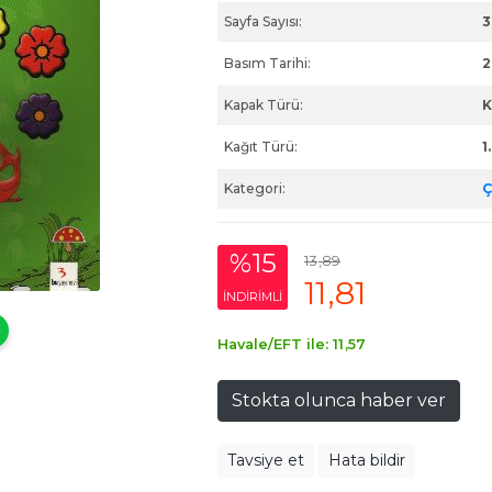
Sayfa Sayısı:
3
Basım Tarihi:
2
Kapak Türü:
K
Kağıt Türü:
1
Kategori:
Ç
%15
13
,89
11
,81
INDIRIMLI
Havale/EFT ile:
11
,57
Stokta olunca haber ver
Tavsiye et
Hata bildir