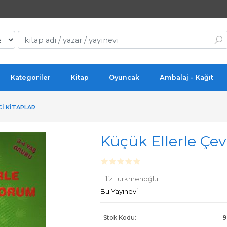
Kategoriler
Kitap
Oyuncak
Ambalaj - Kağıt
CI KITAPLAR
Küçük Ellerle Ç
Filiz Türkmenoğlu
Bu Yayınevi
Stok Kodu:
9