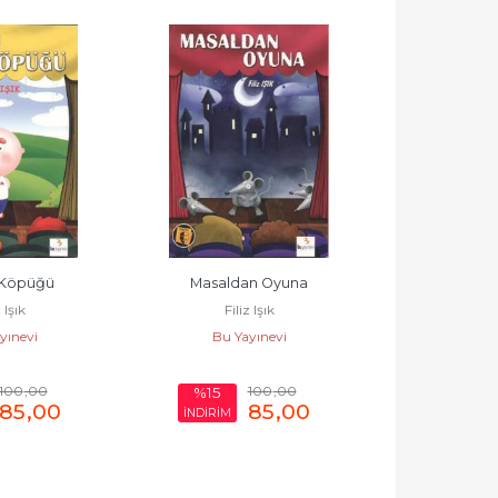
Köpüğü
Masaldan Oyuna
Yaralı
 Işık
Filiz Işık
Adnan Çak
yınevi
Bu Yayınevi
Bu Ya
100
,00
100
,00
%15
%15
85
,00
85
,00
İNDİRİM
İNDİRİM