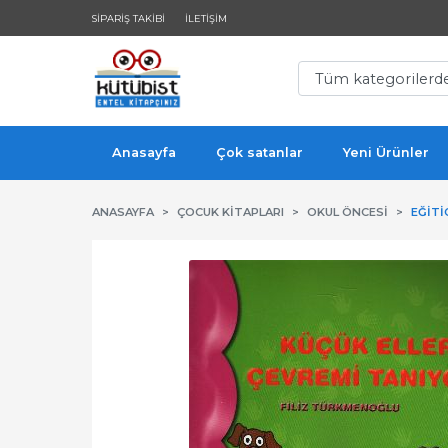
SIPARIŞ TAKIBI
İLETIŞIM
Anasayfa
Çok satanlar
Yeni Ürünler
ANASAYFA
ÇOCUK KITAPLARI
OKUL ÖNCESI
EĞITI