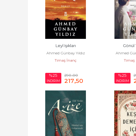
Leyl Işıkları
Gönül 
Ahmed Günbay Yıldız
Ahmed Günb
Timaş İnanç
Timaş 
290
,00
2
%25
%25
217
,50
İNDİRİM
İNDİRİM