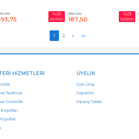
25
,00
250
,00
%25
%25
393
,75
187
,50
İNDİRİM
İNDİRİM
1
2
»
»»
ERI HIZMETLERI
ÜYELIK
mızda
Üye Girişi
ve Teslimat
Sepetim
k ve Güvenlik
Sipariş Takibi
 Koşulları
Koşulları
m