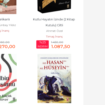
elikanlı
Kutlu Hayatın İzinde (2 Kitap 
nbay Yıldız
Kutulu) Ciltli
ş İnanç
Ahmet Özel
Timaş İnanç
360
,00
1.450
,00
%25
270
,00
1.087
,50
İNDİRİM