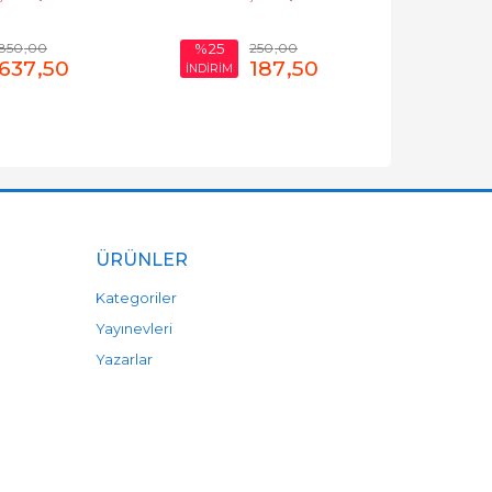
850
,00
250
,00
%25
637
,50
187
,50
İNDİRİM
ÜRÜNLER
Kategoriler
Yayınevleri
Yazarlar