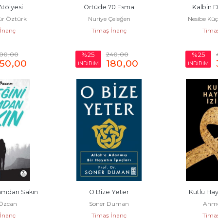
tölyesi
Örtüde 70 Esma
Kalbin
r Öztürk
Nuriye Çeleğen
Nesibe Kü
İnanç
Timaş İnanç
Tima
00
,00
240
,00
%25
%25
150
,00
180
,00
İNDİRİM
İNDİRİM
amdan Sakın
O Bize Yeter
Kutlu Hay
Özcan
Soner Duman
Ahme
İnanç
Timaş İnanç
Tima