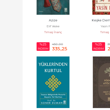
Azize
Keşke Dem
Elif Veske
Yasin 
Timaş İnanç
Timaş 
450
,00
3
%25
%25
335
,25
İNDİRİM
İNDİRİM