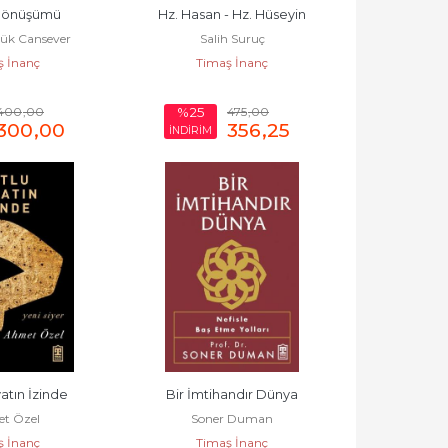
 Dönüşümü
Hz. Hasan - Hz. Hüseyin
çük Cansever
Salih Suruç
ş İnanç
Timaş İnanç
400
,00
475
,00
%25
300
,00
356
,25
İNDİRİM
atın İzinde
Bir İmtihandır Dünya
t Özel
Soner Duman
ş İnanç
Timaş İnanç