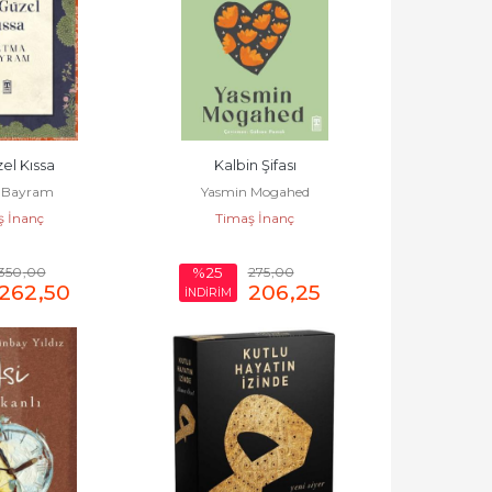
el Kıssa
Kalbin Şifası
 Bayram
Yasmin Mogahed
ş İnanç
Timaş İnanç
350
,00
275
,00
%25
262
,50
206
,25
İNDİRİM