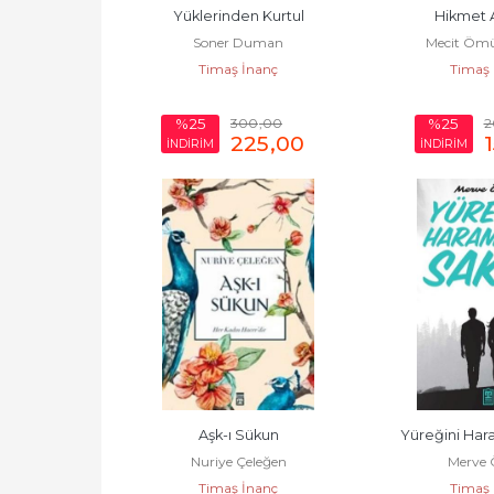
Yüklerinden Kurtul
Hikmet A
Soner Duman
Mecit Ömü
Timaş İnanç
Timaş 
300
,00
2
%25
%25
225
,00
İNDİRİM
İNDİRİM
Aşk-ı Sükun
Yüreğini Har
Nuriye Çeleğen
Merve 
Timaş İnanç
Timaş 