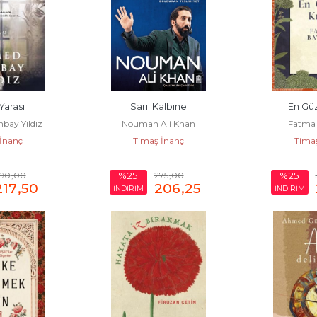
Yarası
Sarıl Kalbine
En Güz
ay Yıldız
Nouman Ali Khan
Fatma
İnanç
Timaş İnanç
Tima
90
,00
275
,00
%25
%25
217
,50
206
,25
İNDİRİM
İNDİRİM