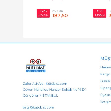
250
,00
5
%25
%25
187
,50
İNDİRİM
İNDİRİM
MÜŞT
Hakkı
Kargo 
Gizlili
Zafer ALKAN - Kütübist.com
Sipariş
Güven Mahallesi Hanzer Sokak No:14 D:1,
Üyelik 
Güngören / İSTANBUL
905458596525
905458596525
İletişi
bilgi@kutubist.com