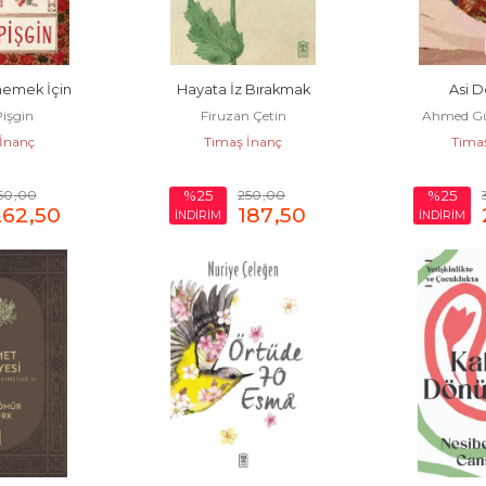
emek İçin
Hayata İz Bırakmak
Asi D
Pişgin
Firuzan Çetin
Ahmed Gü
İnanç
Timaş İnanç
Tima
50
,00
250
,00
%25
%25
262
,50
187
,50
İNDİRİM
İNDİRİM