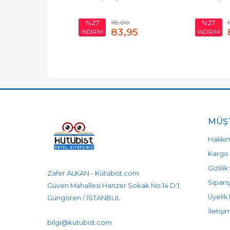
115
,00
%27
%27
83
,95
İNDİRİM
İNDİRİM
MÜŞT
Hakkı
Kargo 
Gizlili
Zafer ALKAN - Kütübist.com
Sipariş
Güven Mahallesi Hanzer Sokak No:14 D:1,
Üyelik 
Güngören / İSTANBUL
905458596525
905458596525
İletişi
bilgi@kutubist.com