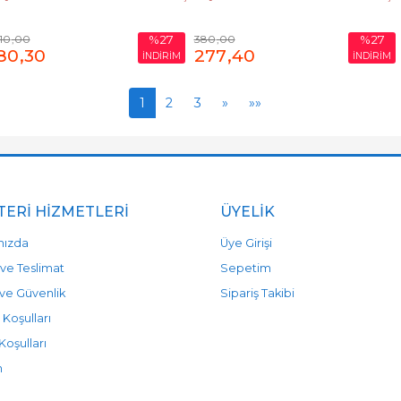
110
,00
380
,00
%27
%27
80
,30
277
,40
İNDİRİM
İNDİRİM
1
2
3
»
»»
ERI HIZMETLERI
ÜYELIK
mızda
Üye Girişi
ve Teslimat
Sepetim
k ve Güvenlik
Sipariş Takibi
 Koşulları
Koşulları
m