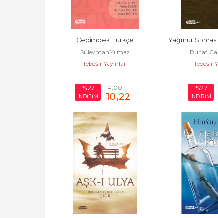
Cebimdeki Türkçe
Yağmur Sonrası
Süleyman Yılmaz
Ruhat Can
Tebeşir Yayınları
Tebeşir Y
14
,00
%27
%27
10
,22
İNDİRİM
İNDİRİM