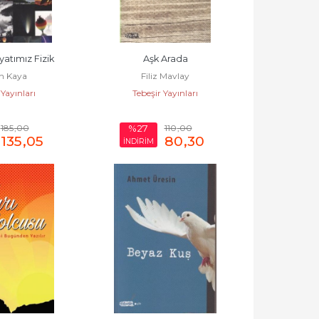
yatımız Fizik
Aşk Arada
n Kaya
Filiz Mavlay
 Yayınları
Tebeşir Yayınları
185
,00
110
,00
%27
135
,05
80
,30
İNDİRİM