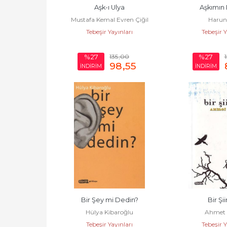
Aşk-ı Ulya
Aşkımın 
Mustafa Kemal Evren Çiğil
Harun 
Tebeşir Yayınları
Tebeşir Y
135
,00
%27
%27
98
,55
İNDİRİM
İNDİRİM
Bir Şey mi Dedin?
Bir Şii
Hülya Kibaroğlu
Ahmet 
Tebeşir Yayınları
Tebeşir Y