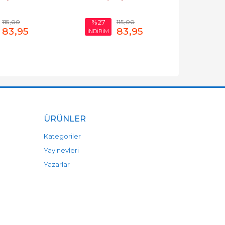
115
,00
115
,00
%27
83
,95
83
,95
İNDİRİM
ÜRÜNLER
Kategoriler
Yayınevleri
Yazarlar