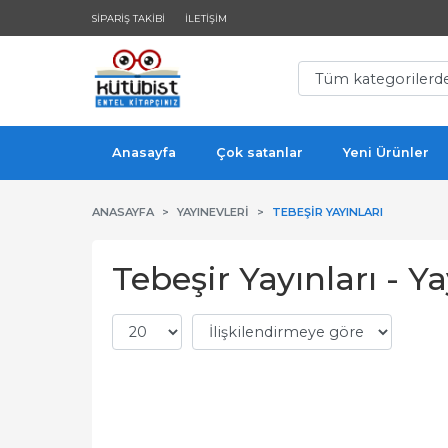
SIPARIŞ TAKIBI
İLETIŞIM
Anasayfa
Çok satanlar
Yeni Ürünler
ANASAYFA
YAYINEVLERI
TEBEŞIR YAYINLARI
Tebeşir Yayınları - Y