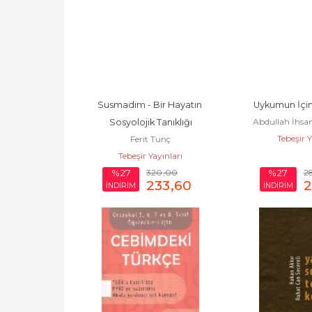
Susmadım - Bir Hayatın 
Uykumun İçin
Abdullah İhsa
Sosyolojik Tanıklığı
Tebeşir Y
Ferit Tunç
Tebeşir Yayınları
320
,00
2
%27
%27
233
,60
İNDİRİM
İNDİRİM