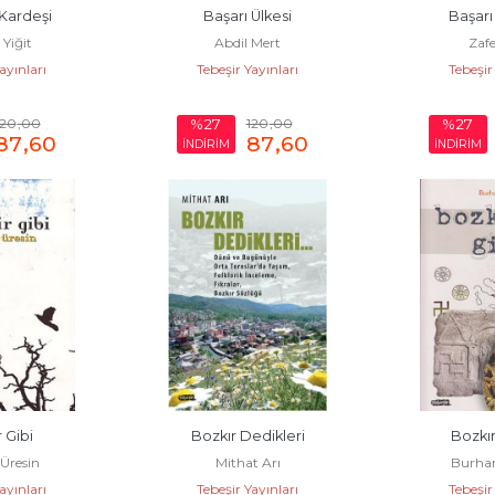
Kardeşi
Başarı Ülkesi
Başarı
Yiğit
Abdil Mert
Zaf
ayınları
Tebeşir Yayınları
Tebeşir
120
,00
120
,00
%27
%27
87
,60
87
,60
İNDİRİM
İNDİRİM
r Gibi
Bozkır Dedikleri
Bozkı
Üresin
Mithat Arı
Burha
ayınları
Tebeşir Yayınları
Tebeşir