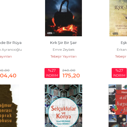
de Bir Rüya
Kırk Şiir Bir Şair
Eşk
n Ayrancıoğlu
Emre Zeybek
Erkan
ayınları
Tebeşir Yayınları
Tebeşir
80
,00
240
,00
%27
%27
204
,40
175
,20
İNDİRİM
İNDİRİM