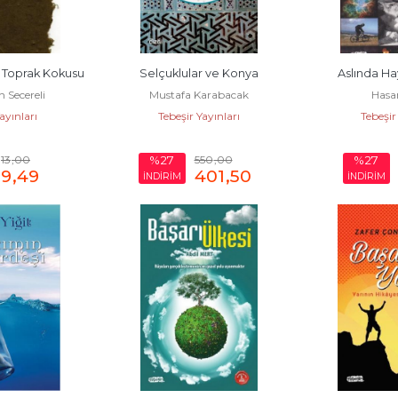
 Toprak Kokusu
Selçuklular ve Konya
Aslında Ha
 Secereli
Mustafa Karabacak
Hasa
ayınları
Tebeşir Yayınları
Tebeşir
13
,00
550
,00
%27
%27
9
,49
401
,50
İNDİRİM
İNDİRİM