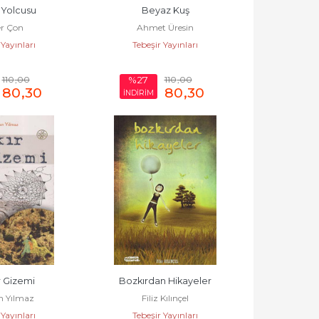
 Yolcusu
Beyaz Kuş
er Çon
Ahmet Üresin
 Yayınları
Tebeşir Yayınları
110
,00
110
,00
%27
80
,30
80
,30
İNDİRİM
r Gizemi
Bozkırdan Hikayeler
n Yılmaz
Filiz Kılınçel
 Yayınları
Tebeşir Yayınları