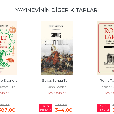
YAYINEVININ DIĞER KITAPLARI
atı Tarihi
Roma Tarihi 2. Cilt
Lezzetli Du
Keegan
Theodor Mommsen
Jose Mig
yınları
Say Yayınları
Say Ya
400
,00
350
,00
5
%14
%14
344
,00
301
,00
İNDİRİM
İNDİRİM