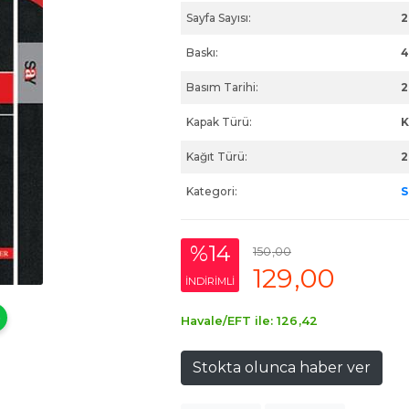
Sayfa Sayısı:
2
Baskı:
4
Basım Tarihi:
2
Kapak Türü:
K
Kağıt Türü:
2
Kategori:
S
%14
150
,00
129
,00
INDIRIMLI
Havale/EFT ile:
126
,42
Stokta olunca haber ver