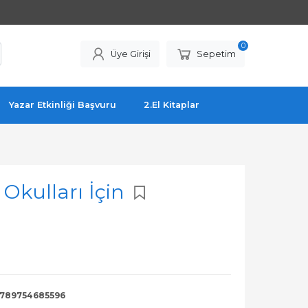
0
Üye Girişi
Sepetim
Yazar Etkinliği Başvuru
2.El Kitaplar
Okulları İçin
789754685596