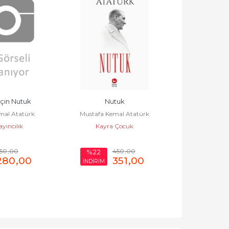
tuk
Gençler İçin Nutuk
Çocuklar 
mal Atatürk
Mustafa Kemal Atatürk
Mustafa Ke
 Çocuk
Kayra Kültür
Kayra 
450
,00
250
,00
%22
%22
351
,00
195
,00
İNDİRİM
İNDİRİM