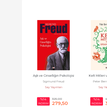
ğin Psikolojisi
Kelt Mitleri ve Efsaneleri
Savaş San
d Freud
Peter Berresford Ellis
John 
yınları
Say Yayınları
Say Ya
325
,00
450
,00
%14
%14
279
,50
387
,00
İNDİRİM
İNDİRİM