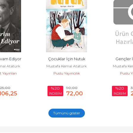
İçin Nutuk
Gençler İçin Nutuk
Nu
mal Atatürk
Mustafa Kemal Atatürk
Mustafa Ke
yıncılık
Puslu Yayıncılık
Kayra
90
,00
350
,00
%20
%22
72
,00
280
,00
İNDİRİM
İNDİRİM
Tümünü göster