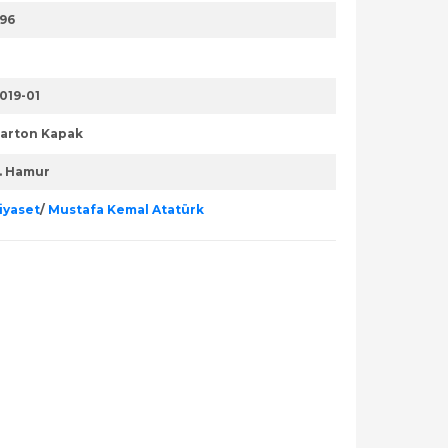
96
019-01
arton Kapak
. Hamur
iyaset
/
Mustafa Kemal Atatürk