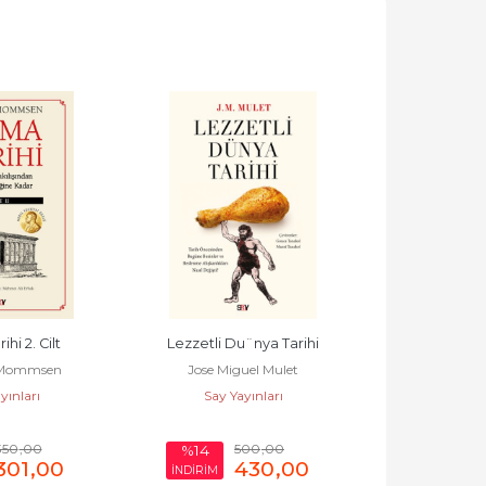
¨nya Tarihi
Roma Tarihi 4. Cilt
Casus 
uel Mulet
Theodor Mommsen
Ben Ma
yınları
Say Yayınları
Say Ya
00
,00
500
,00
%14
%14
430
,00
430
,00
İNDİRİM
İNDİRİM