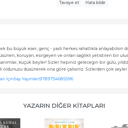
Tavsiye et
Hata bildir
ecek bu büyük eser, genç - yasli herkes rahatlikla anlayabilsi
sünen, koruyan, esirgeyen ve onlari saglikli yetistiren bir ulus
imlar, küçük beyler! Sizler hepiniz gelecegin bir gülü, yildizi 
i oldunuzu düsünerek ona göre çalisiniz. Sizlerden çok seyler
rı İçin
Say Yayınları
9789754685596
YAZARIN DIĞER KITAPLARI