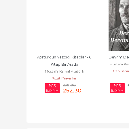
ğı Kitaplar - 6 
Devrim Devam Ediyor
Çocuklar 
Mustafa Kemal Atatürk
Mustafa Ke
ir Arada
Can Sanat Yayınları
Puslu Ya
mal Atatürk
Yayınları
290
,00
125
,00
%15
%20
252
,30
106
,25
İNDİRİM
İNDİRİM