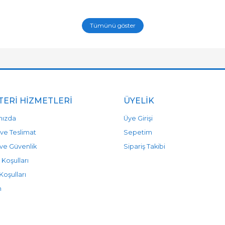
Tümünü göster
ERI HIZMETLERI
ÜYELIK
mızda
Üye Girişi
ve Teslimat
Sepetim
k ve Güvenlik
Sipariş Takibi
 Koşulları
Koşulları
m