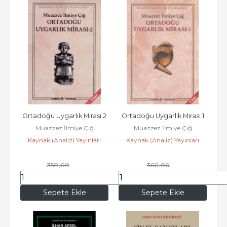
Ortadoğu Uygarlık Mirası 2
Ortadoğu Uygarlık Mirası 1
Muazzez İlmiye Çığ
Muazzez İlmiye Çığ
Kaynak (Analiz) Yayınları
Kaynak (Analiz) Yayınları
350
,00
360
,00
308
,00
316
,80
Sepete Ekle
Sepete Ekle