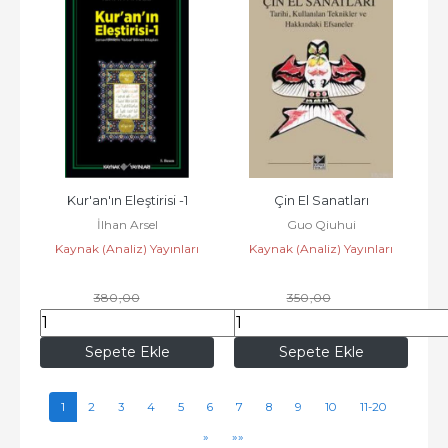
Kur'an'ın Eleştirisi -1
Çin El Sanatları
İlhan Arsel
Guo Qiuhui
Kaynak (Analiz) Yayınları
Kaynak (Analiz) Yayınları
380
,00
350
,00
334
,40
308
,00
Sepete Ekle
Sepete Ekle
1
2
3
4
5
6
7
8
9
10
11-20
»
»»