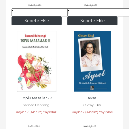
240
,00
240
,00
211
,20
211
,20
Sepete Ekle
Sepete Ekle
Toplu Masallar - 2
Aysel
Samed Behrengi
Oktay Ekşi
Kaynak (Analiz) Yayınları
Kaynak (Analiz) Yayınları
80
,00
340
,00