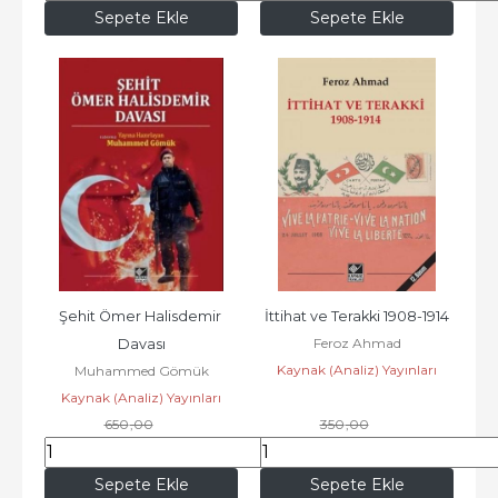
Sepete Ekle
Sepete Ekle
Şehit Ömer Halisdemir 
İttihat ve Terakki 1908-1914
Feroz Ahmad
Davası
Kaynak (Analiz) Yayınları
Muhammed Gömük
Kaynak (Analiz) Yayınları
650
,00
350
,00
572
,00
290
,50
Sepete Ekle
Sepete Ekle