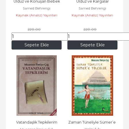
Ulduz ve Konuşan Bebek
Ulduz ve Kargalar
Samed Behrengi
Samed Behrengi
Kaynak (Analiz) Yayınları
Kaynak (Analiz) Yayınları
220
,00
220
,00
193
,60
193
,60
Sepete Ekle
Sepete Ekle
Vatandaşlık Tepkilerim
Zaman Tüneliyle Sümer’e 