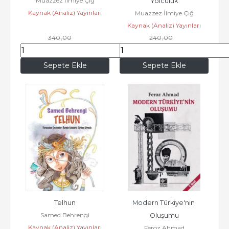
Muazzez İlmiye Çığ
Yolculuk
Kaynak (Analiz) Yayınları
Muazzez İlmiye Çığ
Kaynak (Analiz) Yayınları
340
,00
240
,00
299
,20
211
,20
Sepete Ekle
Sepete Ekle
Telhun
Modern Türkiye'nin 
Samed Behrengi
Oluşumu
Kaynak (Analiz) Yayınları
Feroz Ahmad