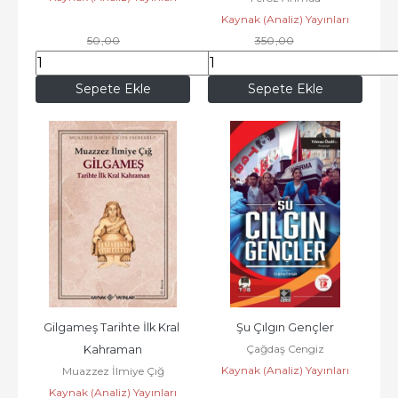
Kaynak (Analiz) Yayınları
50
,00
350
,00
44
,00
308
,00
Sepete Ekle
Sepete Ekle
Gilgameş Tarihte İlk Kral 
Şu Çılgın Gençler
Çağdaş Cengiz
Kahraman
Kaynak (Analiz) Yayınları
Muazzez İlmiye Çığ
Kaynak (Analiz) Yayınları