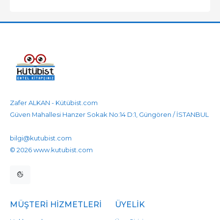
Zafer ALKAN - Kütübist.com
Güven Mahallesi Hanzer Sokak No:14 D:1, Güngören / İSTANBUL
905458596525
905458596525
bilgi@kutubist.com
© 2026 www.kutubist.com
MÜŞTERI HIZMETLERI
ÜYELIK