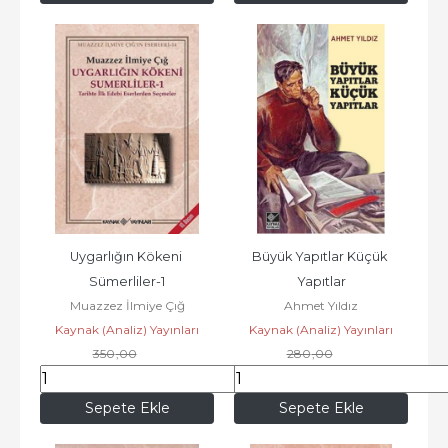
Uygarlığın Kökeni 
Büyük Yapıtlar Küçük 
Sümerliler-1
Yapıtlar
Muazzez İlmiye Çığ
Ahmet Yıldız
Kaynak (Analiz) Yayınları
Kaynak (Analiz) Yayınları
350
,00
280
,00
308
,00
246
,40
Sepete Ekle
Sepete Ekle