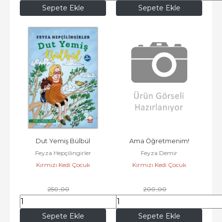
Sepete Ekle
Sepete Ekle
Dut Yemiş Bülbül
Ama Öğretmenim!
Feyza Hepçilingirler
Feyza Demir
Kırmızı Kedi Çocuk
Kırmızı Kedi Çocuk
250
,00
200
,00
215
,00
172
,00
Sepete Ekle
Sepete Ekle