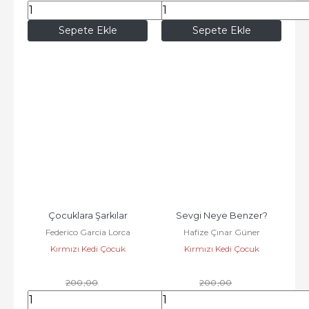
197
,80
258
,00
Sepete Ekle
Sepete Ekle
Çocuklara Şarkılar
Sevgi Neye Benzer?
Federico Garcia Lorca
Hafize Çınar Güner
Kırmızı Kedi Çocuk
Kırmızı Kedi Çocuk
200
,00
200
,00
172
,00
172
,00