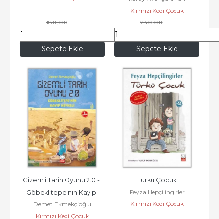
Kırmızı Kedi Çocuk
180
,00
240
,00
154
,80
206
,40
Sepete Ekle
Sepete Ekle
Gizemli Tarih Oyunu 2.0 - 
Türkü Çocuk
Feyza Hepçilingirler
Göbeklitepe'nin Kayıp 
Kırmızı Kedi Çocuk
Demet Ekmekçioğlu
Heykeli
Kırmızı Kedi Çocuk