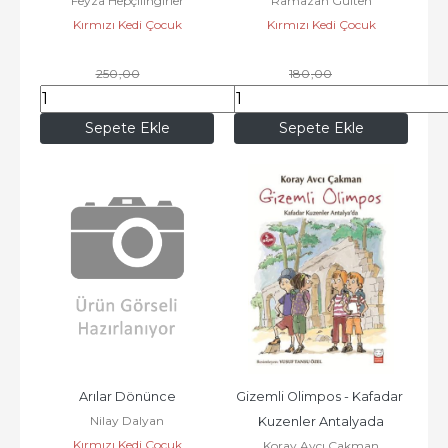
Feyza Hepçilingirler
Ramazan Gülten
Kırmızı Kedi Çocuk
Kırmızı Kedi Çocuk
250
,00
180
,00
215
,00
154
,80
Sepete Ekle
Sepete Ekle
Arılar Dönünce
Gizemli Olimpos - Kafadar 
Nilay Dalyan
Kuzenler Antalyada
Kırmızı Kedi Çocuk
Koray Avcı Çakman