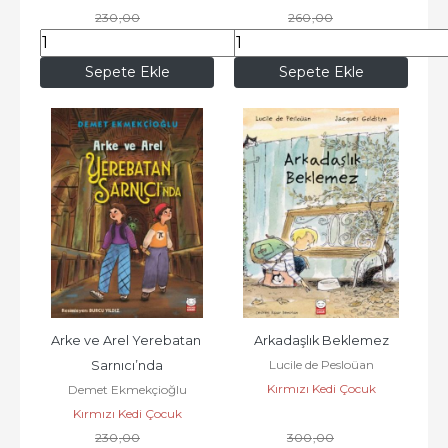
230
,00
260
,00
197
,80
223
,60
Sepete Ekle
Sepete Ekle
Arke ve Arel Yerebatan 
Arkadaşlık Beklemez
Lucile de Pesloüan
Sarnıcı’nda
Kırmızı Kedi Çocuk
Demet Ekmekçioğlu
Kırmızı Kedi Çocuk
230
,00
300
,00