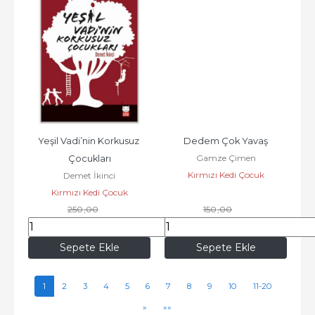
Yeşil Vadi’nin Korkusuz 
Dedem Çok Yavaş
Gamze Çimen
Çocukları
Kırmızı Kedi Çocuk
Demet İkinci
Kırmızı Kedi Çocuk
250
,00
150
,00
215
,00
129
,00
Sepete Ekle
Sepete Ekle
1
2
3
4
5
6
7
8
9
10
11-20
»
»»