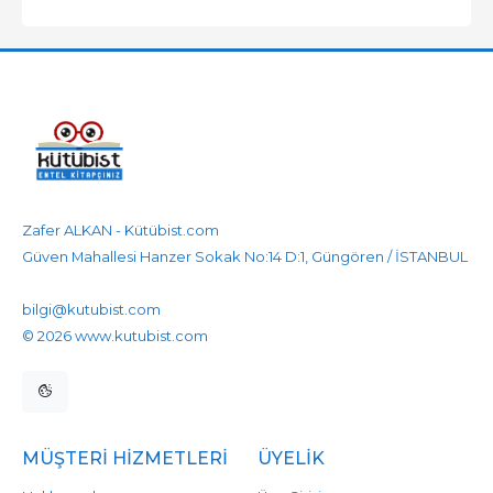
Zafer ALKAN - Kütübist.com
Güven Mahallesi Hanzer Sokak No:14 D:1, Güngören / İSTANBUL
905458596525
905458596525
bilgi@kutubist.com
© 2026 www.kutubist.com
MÜŞTERI HIZMETLERI
ÜYELIK