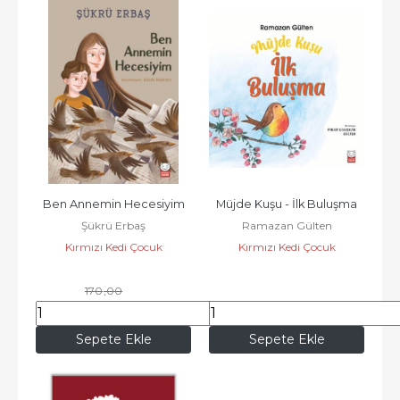
Ben Annemin Hecesiyim
Müjde Kuşu - İlk Buluşma
Şükrü Erbaş
Ramazan Gülten
Kırmızı Kedi Çocuk
Kırmızı Kedi Çocuk
170
,00
146
,20
180
,00
Sepete Ekle
Sepete Ekle