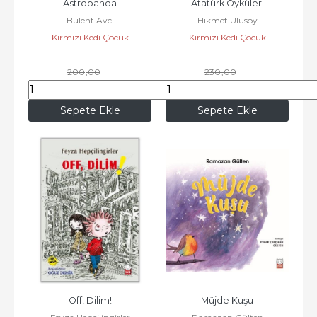
Astropanda
Atatürk Öyküleri
Bülent Avcı
Hikmet Ulusoy
Kırmızı Kedi Çocuk
Kırmızı Kedi Çocuk
200
,00
230
,00
172
,00
197
,80
Sepete Ekle
Sepete Ekle
Off, Dilim!
Müjde Kuşu