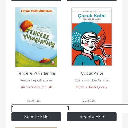
Tencere Yuvarlanmış
Çocuk Kalbi
Feyza Hepçilingirler
Edmondo De Amicis
Kırmızı Kedi Çocuk
Kırmızı Kedi Çocuk
200
,00
220
,00
172
,00
189
,20
Sepete Ekle
Sepete Ekle