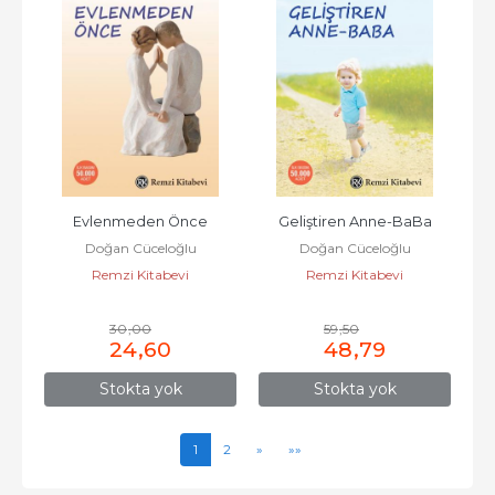
Evlenmeden Önce
Geliştiren Anne-BaBa
Doğan Cüceloğlu
Doğan Cüceloğlu
Remzi Kitabevi
Remzi Kitabevi
30
,00
59
,50
24
,60
48
,79
Stokta yok
Stokta yok
1
2
»
»»