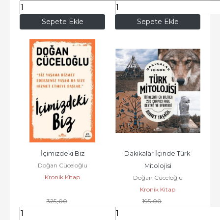
221
,25
296
,25
Sepete Ekle
Sepete Ekle
İçimizdeki Biz
Dakikalar İçinde Türk 
Doğan Cüceloğlu
Mitolojisi
Kronik Kitap
Doğan Cüceloğlu
Kronik Kitap
325
,00
195
,00
243
,75
146
,25