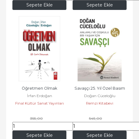
Sepete Ekle
Sepete Ekle
Öğretmen Olmak
Savaşçı 25. Yıl Özel Basım
İrfan Erdoğan
Doğan Cüceloğlu
Final Kültür Sanat Yayınları
Remzi Kitabevi
355
,00
545
,00
319
,50
446
,90
Sepete Ekle
Sepete Ekle