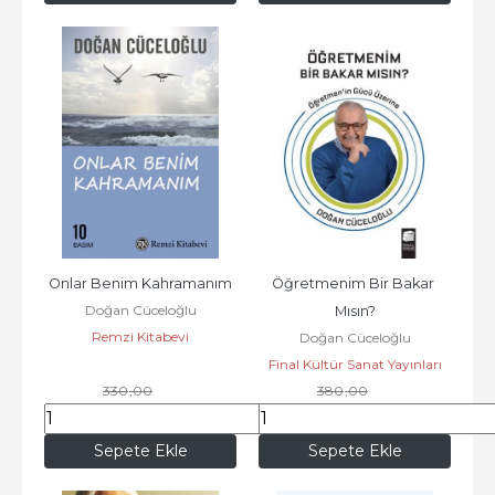
Onlar Benim Kahramanım
Öğretmenim Bir Bakar 
Doğan Cüceloğlu
Mısın?
Remzi Kitabevi
Doğan Cüceloğlu
Final Kültür Sanat Yayınları
330
,00
380
,00
270
,60
342
,00
Sepete Ekle
Sepete Ekle