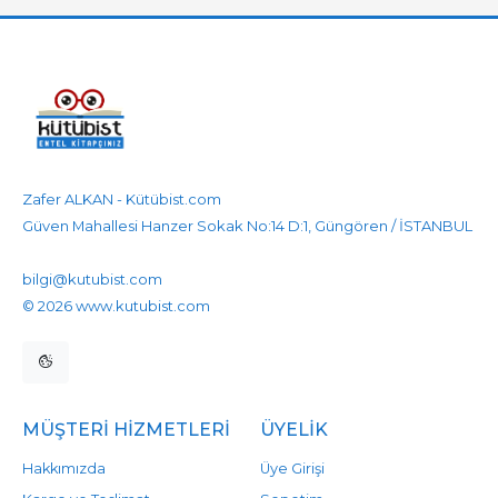
Zafer ALKAN - Kütübist.com
Güven Mahallesi Hanzer Sokak No:14 D:1, Güngören / İSTANBUL
905458596525
905458596525
bilgi@kutubist.com
© 2026 www.kutubist.com
MÜŞTERI HIZMETLERI
ÜYELIK
Hakkımızda
Üye Girişi