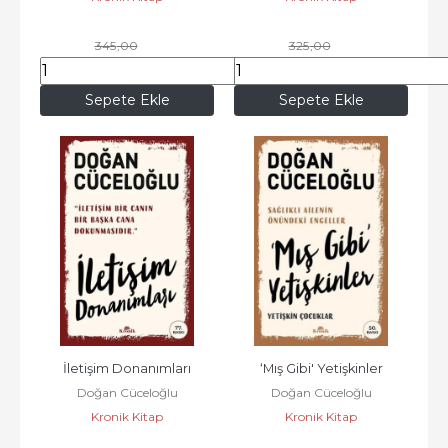
345
,00
325
,00
258
,75
243
,75
Sepete Ekle
Sepete Ekle
İletişim Donanımları
‘Mış Gibi' Yetişkinler
Doğan Cüceloğlu
Doğan Cüceloğlu
Kronik Kitap
Kronik Kitap