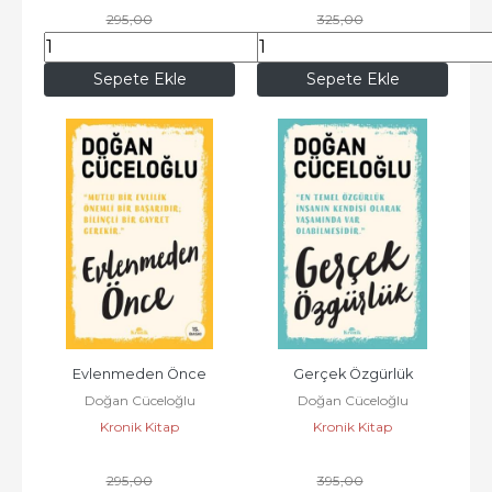
295
,00
325
,00
221
,25
243
,75
Sepete Ekle
Sepete Ekle
Evlenmeden Önce
Gerçek Özgürlük
Doğan Cüceloğlu
Doğan Cüceloğlu
Kronik Kitap
Kronik Kitap
295
,00
395
,00