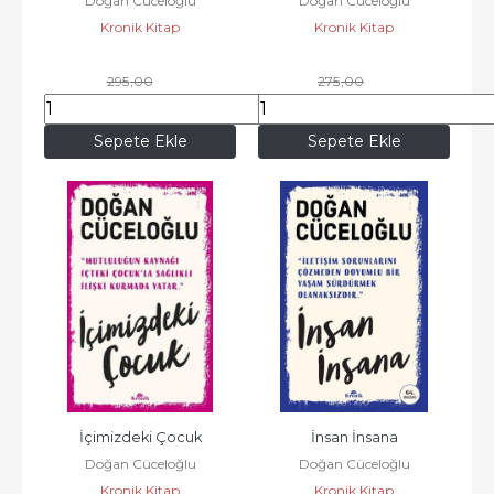
Doğan Cüceloğlu
Doğan Cüceloğlu
Kronik Kitap
Kronik Kitap
295
,00
275
,00
221
,25
206
,25
Sepete Ekle
Sepete Ekle
İçimizdeki Çocuk
İnsan İnsana
Doğan Cüceloğlu
Doğan Cüceloğlu
Kronik Kitap
Kronik Kitap