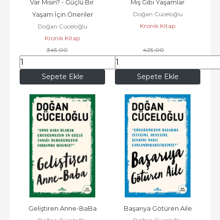
Var Mısın? - Güçlü Bir 
Mış Gibi Yaşamlar
Doğan Cüceloğlu
Yaşam İçin Öneriler
Kronik Kitap
Doğan Cüceloğlu
Kronik Kitap
345
,00
425
,00
258
,75
318
,75
Sepete Ekle
Sepete Ekle
Geliştiren Anne-BaBa
Başarıya Götüren Aile