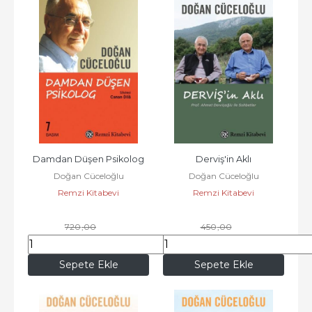
Damdan Düşen Psikolog
Derviş'in Aklı
Doğan Cüceloğlu
Doğan Cüceloğlu
Remzi Kitabevi
Remzi Kitabevi
720
,00
450
,00
590
,40
369
,00
Sepete Ekle
Sepete Ekle