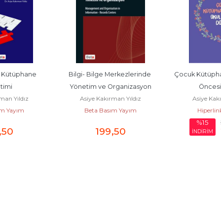
ı Kütüphane 
Bilgi- Bilge Merkezlerinde 
Çocuk Kütüpha
timi
Yönetim ve Organizasyon
Önces
man Yıldız
Asiye Kakırman Yıldız
Asiye Kak
ım Yayım
Beta Basım Yayım
Hiperlin
%15
,50
199
,50
İNDİRİM