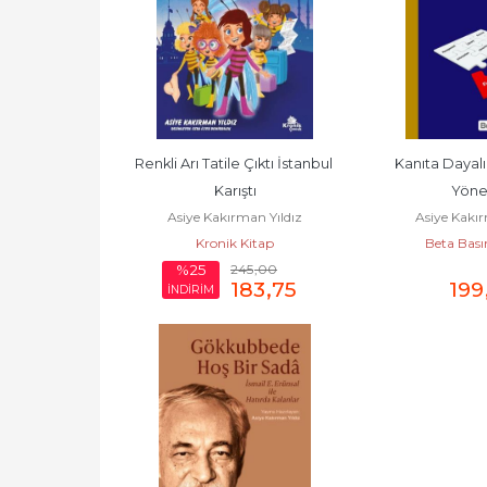
Renkli Arı Tatile Çıktı İstanbul 
Kanıta Dayal
Karıştı
Yöne
Asiye Kakırman Yıldız
Asiye Kakır
Kronik Kitap
Beta Bas
245
,00
%25
183
,75
199
İNDİRİM