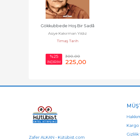
Gökkubbede Hoş Bir Sadâ
Asiye Kakırman Yıldız
Timaş Tarih
300
,00
%25
225
,00
İNDİRİM
MÜŞT
Hakkı
Kargo 
Gizlili
Zafer ALKAN - Kütübist.com