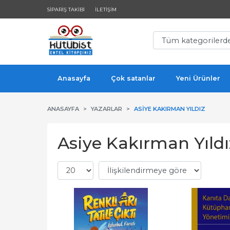
SIPARIŞ TAKIBI
İLETIŞIM
Anasayfa
Çok satanlar
Yeni Ürünler
ANASAYFA
YAZARLAR
ASIYE KAKIRMAN YILDIZ
Asiye Kakırman Yıldız