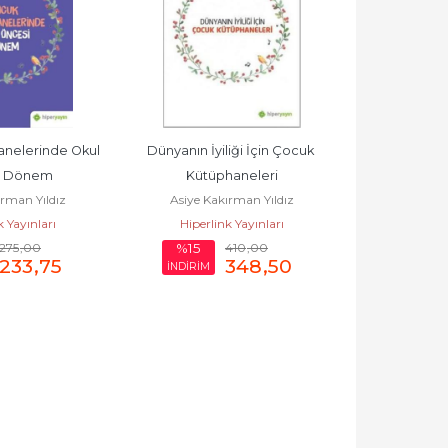
nelerinde Okul 
Dünyanın İyiliği İçin Çocuk 
i Dönem
Kütüphaneleri
ırman Yıldız
Asiye Kakırman Yıldız
k Yayınları
Hiperlink Yayınları
275
,00
410
,00
%15
233
,75
348
,50
İNDİRİM