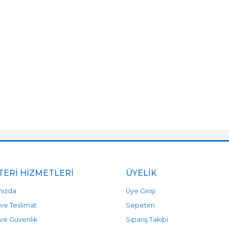
ERI HIZMETLERI
ÜYELIK
mızda
Üye Girişi
ve Teslimat
Sepetim
k ve Güvenlik
Sipariş Takibi