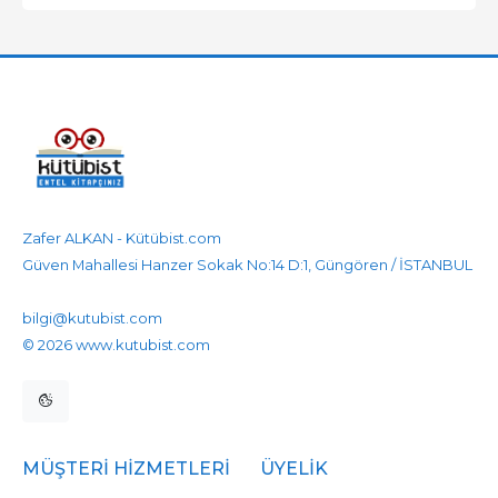
Zafer ALKAN - Kütübist.com
Güven Mahallesi Hanzer Sokak No:14 D:1, Güngören / İSTANBUL
905458596525
905458596525
bilgi@kutubist.com
© 2026 www.kutubist.com
MÜŞTERI HIZMETLERI
ÜYELIK