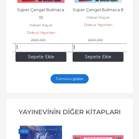
ca 4
Süper Çengel Bulmaca 
Süper Çengel Bulmaca 8
Süp
Hakan Kayar
10
Dokuz Yayınları
Hakan Kayar
Dokuz Yayınları
200
,00
200
,00
146
,00
146
,00
Sepete Ekle
Sepete Ekle
Tümünü göster
YAYINEVININ DIĞER KITAPLARI
YENI