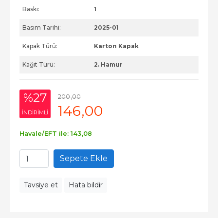
Baskı:
1
Basım Tarihi:
2025-01
Kapak Türü:
Karton Kapak
Kağıt Türü:
2. Hamur
%27
200
,00
146
,00
INDIRIMLI
Havale/EFT ile:
143
,08
Sepete Ekle
Tavsiye et
Hata bildir