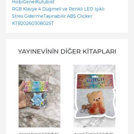
Hobi
Genel
Kutubist
RGB Klavye 4 Düğmeli ve Renkli LED Işıklı
Stres Giderme
Taşınabilir ABS Clicker
KTB2026030802ST
YAYINEVININ DIĞER KITAPLARI