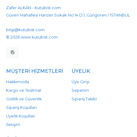
Zafer ALKAN - Kütübist.com
Güven Mahallesi Hanzer Sokak No:14 D:1, Güngören / İSTANBUL
905458596525
905458596525
bilgi@kutubist.com
© 2026 www.kutubist.com
MÜŞTERI HIZMETLERI
ÜYELIK
Hakkımızda
Üye Girişi
Kargo ve Teslimat
Sepetim
Gizlilik ve Güvenlik
Sipariş Takibi
Sipariş Koşulları
Üyelik Koşulları
İletişim