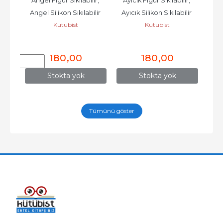
& 
Angel Figür Sıkılabilir, 
Ayıcık Figür Sıkılabilir, 
Ku
Seti 
Angel Silikon Sıkılabilir 
Ayıcık Silikon Sıkılabilir 
Çorb
Kutubist
Kutubist
...
Oyuncaklar Stres...
Oyuncaklar Stres...
Kul
180
,00
180
,00
Stokta yok
Stokta yok
Tümünü göster