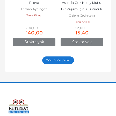
de
Prova
Aslında Çok Kolay Mutlu 
n
Ferhan Aydıngöz
Ze
Bir Yaşam İçin 100 Küçük 
Tara Kitap
Özlem Çetinkaya
Adım
Tara Kitap
200
,00
22
,00
140
,00
15
,40
Stokta yok
Stokta yok
Tümünü göster