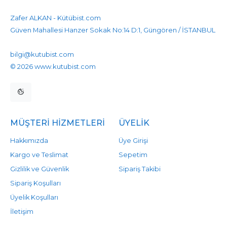
Zafer ALKAN - Kütübist.com
Güven Mahallesi Hanzer Sokak No:14 D:1, Güngören / İSTANBUL
905458596525
905458596525
bilgi@kutubist.com
© 2026 www.kutubist.com
MÜŞTERI HIZMETLERI
ÜYELIK
Hakkımızda
Üye Girişi
Kargo ve Teslimat
Sepetim
Gizlilik ve Güvenlik
Sipariş Takibi
Sipariş Koşulları
Üyelik Koşulları
İletişim