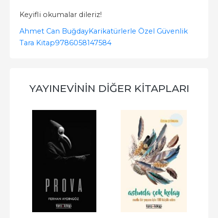
Keyifli okumalar dileriz!
Ahmet Can Buğday
Karikatürlerle Özel Güvenlik
Tara Kitap
9786058147584
YAYINEVININ DIĞER KITAPLARI