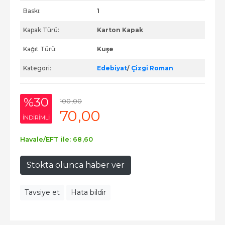
Baskı:
1
Kapak Türü:
Karton Kapak
Kağıt Türü:
Kuşe
Kategori:
Edebiyat
/
Çizgi Roman
%30
100
,00
70
,00
INDIRIMLI
Havale/EFT ile:
68
,60
Stokta olunca haber ver
Tavsiye et
Hata bildir