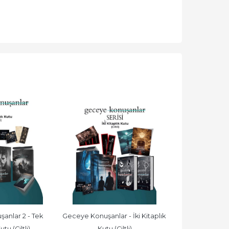
nlar 2 - Tek 
Geceye Konuşanlar - İki Kitaplık 
Geceye Ko
Kader
tu (Ciltli)
Kutu (Ciltli)