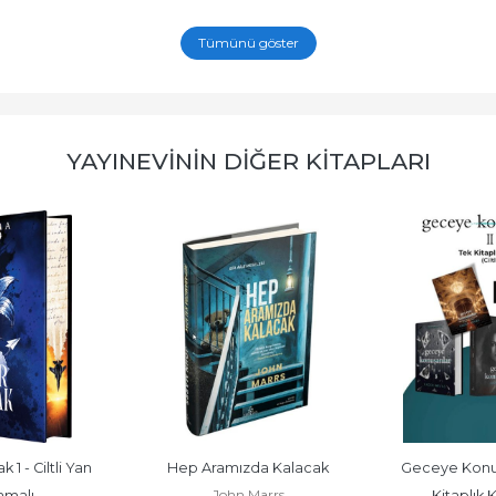
Tümünü göster
YAYINEVININ DIĞER KITAPLARI
 - Ciltli Yan 
Hep Aramızda Kalacak
Geceye Konuşa
John Marrs
malı
Kitaplık Ku