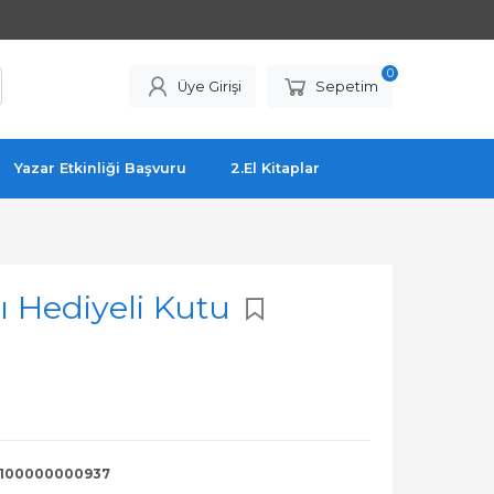
0
Üye Girişi
Sepetim
Yazar Etkinliği Başvuru
2.El Kitaplar
 Hediyeli Kutu
100000000937