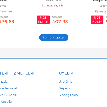
Ephesus Yayınları
sima
Kader
Yayınları
Ephesus 
19
,00
529
,00
%23
%23
476
,63
407
,33
İNDİRİM
İNDİRİM
Tümünü göster
ERI HIZMETLERI
ÜYELIK
mızda
Üye Girişi
ve Teslimat
Sepetim
k ve Güvenlik
Sipariş Takibi
 Koşulları