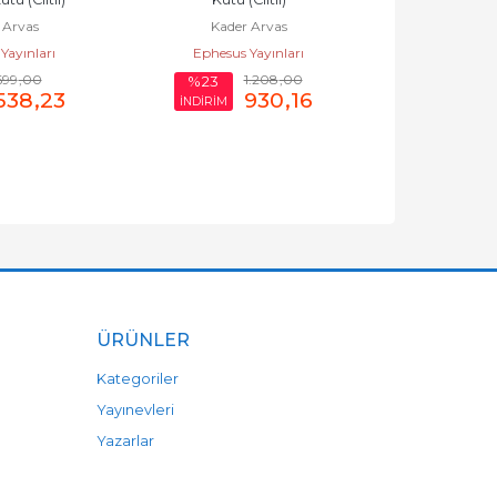
Ephesus 
 Arvas
Kader Arvas
Yayınları
Ephesus Yayınları
699
,00
1.208
,00
%23
%23
538
,23
930
,16
İNDİRİM
İNDİRİM
ÜRÜNLER
Kategoriler
Yayınevleri
Yazarlar