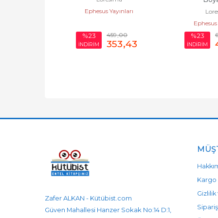
Ephesus Yayınları
sima
Lore
Yayınları
Ephesus 
699
,00
459
,00
6
%23
%23
538
,23
353
,43
İNDİRİM
İNDİRİM
MÜŞT
Hakkı
Kargo 
Gizlili
Zafer ALKAN - Kütübist.com
Sipariş
Güven Mahallesi Hanzer Sokak No:14 D:1,