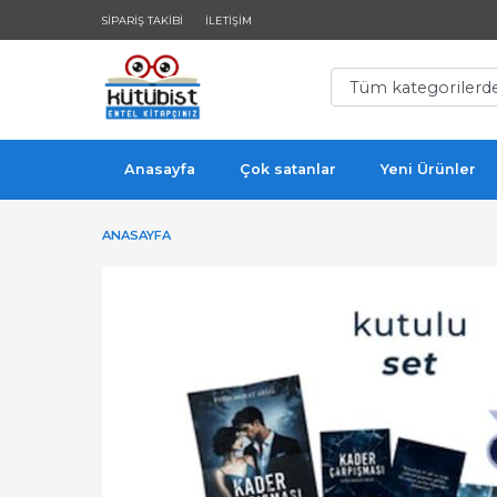
SIPARIŞ TAKIBI
İLETIŞIM
Anasayfa
Çok satanlar
Yeni Ürünler
ANASAYFA