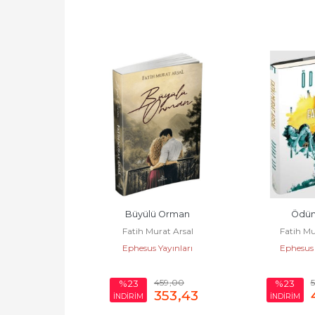
an (Ciltli)
Büyülü Orman
Ödün
rat Arsal
Fatih Murat Arsal
Fatih Mu
Yayınları
Ephesus Yayınları
Ephesus 
529
,00
459
,00
%23
%23
407
,33
353
,43
İNDİRİM
İNDİRİM