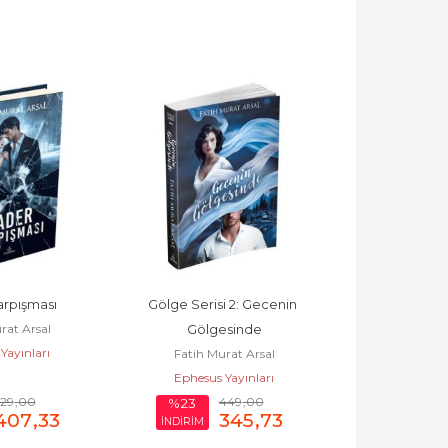
rpışması
Gölge Serisi 2: Gecenin 
Gölge Serisi
rat Arsal
Gölgesinde
Gölgesind
Yayınları
Fatih Murat Arsal
Fatih Mu
Ephesus Yayınları
Ephesus 
529
,00
449
,00
%23
%23
407
,33
345
,73
İNDİRİM
İNDİRİM