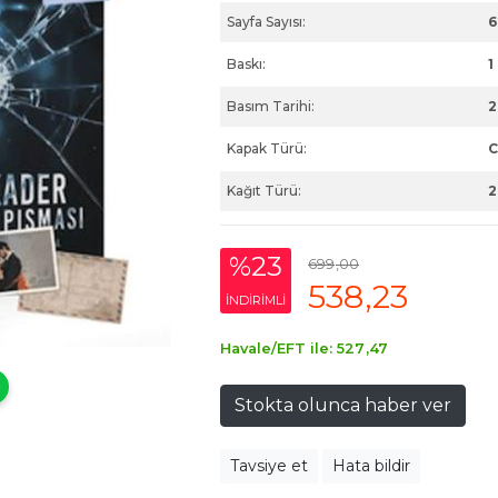
Sayfa Sayısı:
6
Baskı:
1
Basım Tarihi:
2
Kapak Türü:
C
Kağıt Türü:
2
%23
699
,00
538
,23
INDIRIMLI
Havale/EFT ile:
527
,47
Stokta olunca haber ver
Tavsiye et
Hata bildir