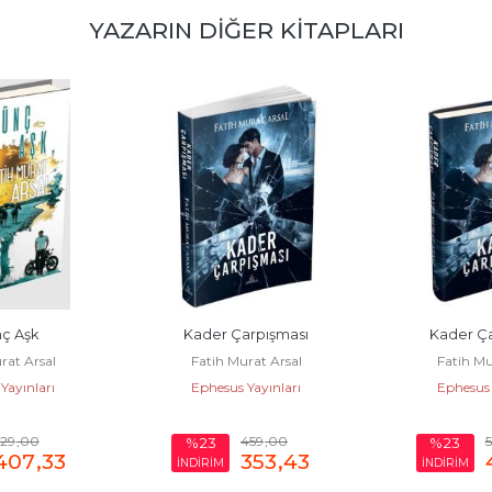
YAZARIN DIĞER KITAPLARI
ç Aşk
Kader Çarpışması
Kader Ça
rat Arsal
Fatih Murat Arsal
Fatih Mu
Yayınları
Ephesus Yayınları
Ephesus 
529
,00
459
,00
%23
%23
407
,33
353
,43
İNDİRİM
İNDİRİM