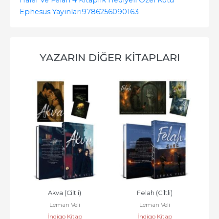
Ephesus Yayınları
9786256090163
YAZARIN DIĞER KITAPLARI
Akva (Ciltli)
Felah (Ciltli)
Leman Veli
Leman Veli
İndigo Kitap
İndigo Kitap