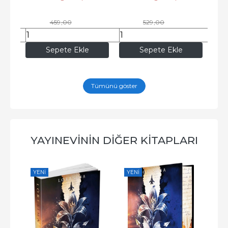
459
,00
529
,00
348
,84
402
,04
Sepete Ekle
Sepete Ekle
Tümünü göster
YAYINEVININ DIĞER KITAPLARI
YENI
YENI