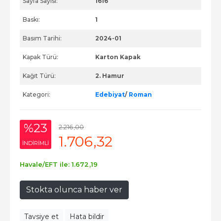
Sayfa Sayısı:
1616
Baskı:
1
Basım Tarihi:
2024-01
Kapak Türü:
Karton Kapak
Kağıt Türü:
2. Hamur
Kategori:
Edebiyat
/
Roman
%23
2.216
,00
1.706
,32
INDIRIMLI
Havale/EFT ile:
1.672
,19
Stokta olunca haber ver
Tavsiye et
Hata bildir