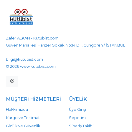
Zafer ALKAN - Kütübist.com
Güven Mahallesi Hanzer Sokak No:14 D:1, Güngören / İSTANBUL
905458596525
905458596525
bilgi@kutubist.com
© 2026 www.kutubist.com
MÜŞTERI HIZMETLERI
ÜYELIK
Hakkımızda
Üye Girişi
Kargo ve Teslimat
Sepetim
Gizlilik ve Güvenlik
Sipariş Takibi