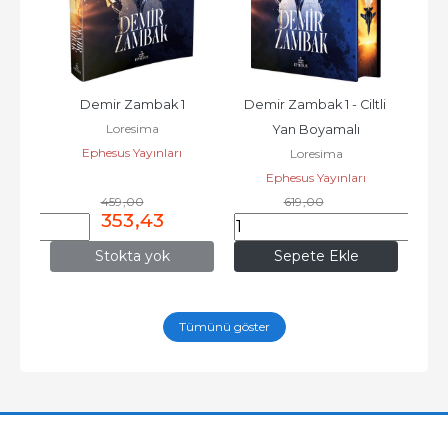
ek 
Demir Zambak 1
Demir Zambak 1 - Ciltli 
He
Loresima
i
Yan Boyamalı
Ephesus Yayınları
Loresima
Ephesus Yayınları
459
,00
619
,00
353
,43
476
,63
Stokta yok
Sepete Ekle
Tümünü göster