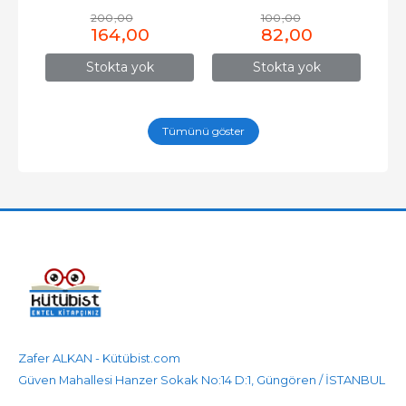
200
,00
100
,00
164
,00
82
,00
Stokta yok
Stokta yok
Tümünü göster
Zafer ALKAN - Kütübist.com
Güven Mahallesi Hanzer Sokak No:14 D:1, Güngören / İSTANBUL
905458596525
905458596525