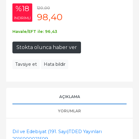
%18
120
,00
98
,40
INDIRIMLI
Havale/EFT ile:
96
,43
Stokta olunca haber ver
Tavsiye et
Hata bildir
AÇIKLAMA
YORUMLAR
Dil ve Edebiyat (191. Sayı)
TDED Yayınları