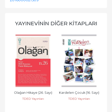
2016000021509
YAYINEVININ DIĞER KITAPLARI
ı)
Olağan Hikaye (26. Sayı)
Kardelen Çocuk (16. Sayı)
Dil 
TDED Yayınları
TDED Yayınları