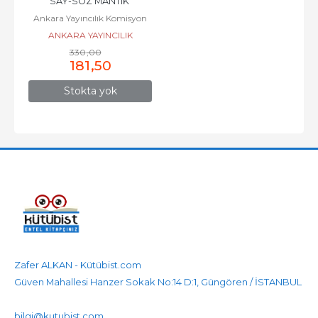
SAY-SÖZ MANTIK 
Ankara Yayıncılık Komisyon
MUHAKEME SORU 
ANKARA YAYINCILIK
BANKASI
330
,00
181
,50
Stokta yok
Zafer ALKAN - Kütübist.com
Güven Mahallesi Hanzer Sokak No:14 D:1, Güngören / İSTANBUL
905458596525
905458596525
bilgi@kutubist.com