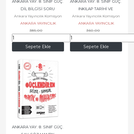
ANKARA YAY. 8. SINIF GÜÇ. 
ANKARA YAY. 8. SINIF GÜÇ. 
DİL BİLGİSİ SORU 
INKILAP TARİHİ VE 
Ankara Yayıncılık Komisyon
Ankara Yayıncılık Komisyon
BANKASI
ATATÜRKÇÜLÜK SORU 
ANKARA YAYINCILIK
ANKARA YAYINCILIK
BANKASI
385
,00
360
,00
211
,75
198
,00
Sepete Ekle
Sepete Ekle
ANKARA YAY. 8. SINIF GÜÇ. 