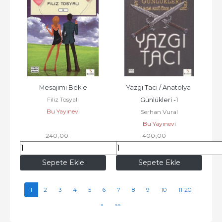
Mesajımı Bekle
Yazgı Tacı / Anatolya 
Filiz Tosyalı
Günlükleri -1
Bu Yayınevi
Serhan Vural
Bu Yayınevi
240
,00
400
,00
204
,00
340
,00
Sepete Ekle
Sepete Ekle
1
2
3
4
5
6
7
8
9
10
11-20
»
»»