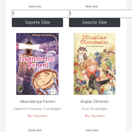
140
,00
180
,00
119
,00
153
,00
Sepete Ekle
Sepete Ekle
İskenderiye Feneri
Kuşlar Ölmesin
Yasemin Yücesoy Gündoğan
Aziz Sivaslıoğlu
Bu Yayınevi
Bu Yayınevi
200
,00
140
,00