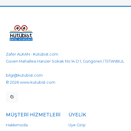
Zafer ALKAN - Kütübist.com
Güven Mahallesi Hanzer Sokak No:14 D:1, Güngören / İSTANBUL
905458596525
905458596525
bilgi@kutubist.com
© 2026 www.kutubist.com
MÜŞTERI HIZMETLERI
ÜYELIK
Hakkımızda
Üye Girişi