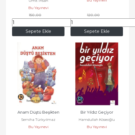
Bu Yayınevi
Ümit İhsan
Bu Yayınevi
150
,00
120
,00
127
,50
102
,00
Sepete Ekle
Sepete Ekle
Anam Düştü Beşikten
Bir Yıldız Geçiyor
Semiha Türkyılmaz
Hamdullah Köseoğlu
Bu Yayınevi
Bu Yayınevi