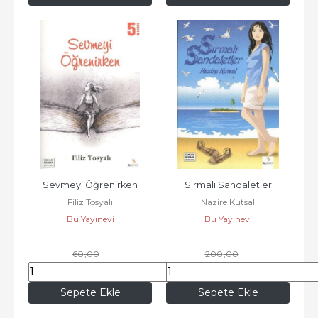
Sevmeyi Öğrenirken
Sırmalı Sandaletler
Filiz Tosyalı
Nazire Kutsal
Bu Yayınevi
Bu Yayınevi
60
,00
200
,00
51
,00
170
,00
Sepete Ekle
Sepete Ekle