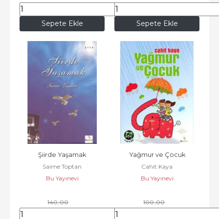
170
,00
119
,00
Sepete Ekle
Sepete Ekle
Şiirde Yaşamak
Yağmur ve Çocuk
Saime Toptan
Cahit Kaya
Bu Yayınevi
Bu Yayınevi
140
,00
100
,00
119
,00
85
,00