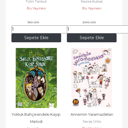
Tülin Tankut
Nazire Kutsal
Bu Yayınevi
Bu Yayınevi
150
,00
200
,00
127
,50
170
,00
Sepete Ekle
Sepete Ekle
Yokluk Bahçesindeki Kayıp 
Annemin Yaramazlıkları
Savaş Ünlü
Melodi