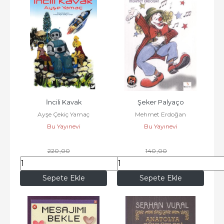
İncili Kavak
Şeker Palyaço
Ayşe Çekiç Yamaç
Mehmet Erdoğan
Bu Yayınevi
Bu Yayınevi
220
,00
140
,00
187
,00
119
,00
Sepete Ekle
Sepete Ekle