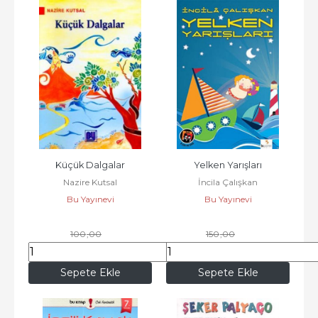
Küçük Dalgalar
Yelken Yarışları
Nazire Kutsal
İncila Çalışkan
Bu Yayınevi
Bu Yayınevi
100
,00
150
,00
85
,00
127
,50
Sepete Ekle
Sepete Ekle